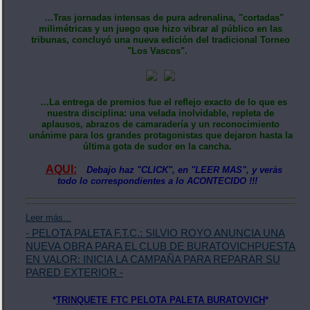
…Tras jornadas intensas de pura adrenalina, "cortadas"
milimétricas y un juego que hizo vibrar al público en las
tribunas, concluyó una nueva edición del tradicional Torneo
"Los Vascos".
…La entrega de premios fue el reflejo exacto de lo que es
nuestra disciplina: una velada inolvidable, repleta de
aplausos, abrazos de camaradería y un reconocimiento
unánime para los grandes protagonistas que dejaron hasta la
última gota de sudor en la cancha.
AQUI:
Debajo haz "CLICK", en "LEER MAS", y veràs
todo lo correspondientes a lo ACONTECIDO !!!
Leer más...
- PELOTA PALETA F.T.C.: SILVIO ROYO ANUNCIA UNA
NUEVA OBRA PARA EL CLUB DE BURATOVICHPUESTA
EN VALOR: INICIA LA CAMPAÑA PARA REPARAR SU
PARED EXTERIOR -
*
TRINQUETE FTC PELOTA PALETA BURATOVICH
*