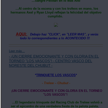
…Sangre Pelotari en lo Más Alto
…Al centro de la escena y con los trofeos en mano, los
hermanos Axel y Ryan Lloyd reflejan la felicidad del objetivo
cumplido.
AQUI:
Debajo haz "CLICK", en "LEER MAS", y veràs
todo lo correspondientes a lo ACONTECIDO !!!
Leer más...
- ¡UN CIERRE EMOCIONANTE Y CON GLORIA EN EL
TORNEO "LOS VASCOS"! - CENTRO VASCO DEL
NORESTE DEL CHUBUT -
*
TRINQUETE LOS VASCOS
*
- Trelew – Chubut -
​¡UN CIERRE EMOCIONANTE Y CON GLORIA EN EL TORNEO
"LOS VASCOS"!
…El legendario trinquete del Racing Club de Trelew volvió a
ser el epicentro de una verdadera fiesta de la pelota paleta.