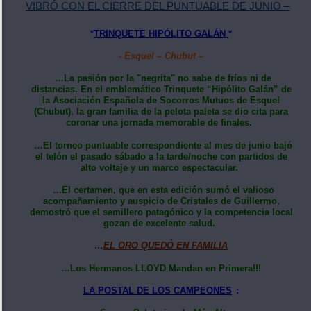
VIBRÓ CON EL CIERRE DEL PUNTUABLE DE JUNIO –
*
TRINQUETE HIPÓLITO GALÁN
*
- Esquel – Chubut –
…La pasión por la "negrita" no sabe de fríos ni de
distancias. En el emblemático Trinquete “Hipólito Galán” de
la Asociación Española de Socorros Mutuos de Esquel
(Chubut), la gran familia de la pelota paleta se dio cita para
coronar una jornada memorable de finales.
…El torneo puntuable correspondiente al mes de junio bajó
el telón el pasado sábado a la tarde/noche con partidos de
alto voltaje y un marco espectacular.
…El certamen, que en esta edición sumó el valioso
acompañamiento y auspicio de Cristales de Guillermo,
demostró que el semillero patagónico y la competencia local
gozan de excelente salud.
…
EL ORO QUEDÓ EN FAMILIA
…Los Hermanos LLOYD Mandan en Primera!!!
LA POSTAL DE LOS CAMPEONES
: