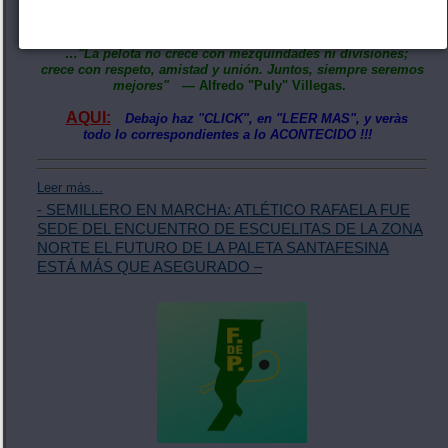
cuando se trabaja en equipo el deporte crece a paso firme,
fortaleciendo los lazos de amistad.
…"La pelota no crece con mezquindades ni divisiones;
crece con respeto, amistad y unión. Juntos, siempre seremos
mejores"
— Alfredo "Puly" Villegas.
AQUI:
Debajo haz "CLICK", en "LEER MAS", y veràs
todo lo correspondientes a lo ACONTECIDO !!!
Leer más...
- SEMILLERO EN MARCHA: ATLÉTICO RAFAELA FUE
SEDE DEL ENCUENTRO DE ESCUELITAS DE LA ZONA
NORTE EL FUTURO DE LA PALETA SANTAFESINA
ESTÁ MÁS QUE ASEGURADO –