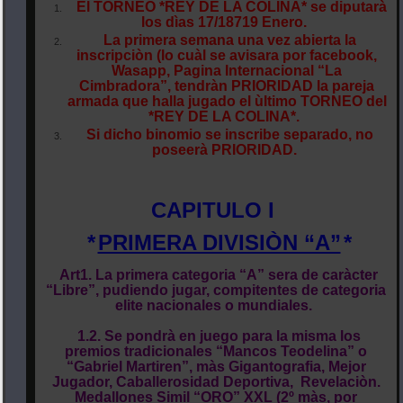
El TORNEO *REY DE LA COLINA* se diputarà
los dìas 17/18719 Enero.
La primera semana una vez abierta la
inscripciòn (lo cuàl se avisara por facebook,
Wasapp, Pagina Internacional “La
Cimbradora”, tendràn PRIORIDAD la pareja
armada que halla jugado el ùltimo TORNEO del
*REY DE LA COLINA*.
Si dicho binomio se inscribe separado, no
poseerà PRIORIDAD.
CAPITULO I
*
PRIMERA DIVISIÒN “A”
*
Art1. La primera categoria “A” sera de caràcter
“Libre”, pudiendo jugar, compitentes de categoria
elite nacionales o mundiales.
1.2. Se pondrà en juego para la misma los
premios tradicionales “Mancos Teodelina” o
“Gabriel Martiren”, màs Gigantografia, Mejor
Jugador, Caballerosidad Deportiva, Revelaciòn.
Medallones Simil “ORO” XXL (2º màs, por