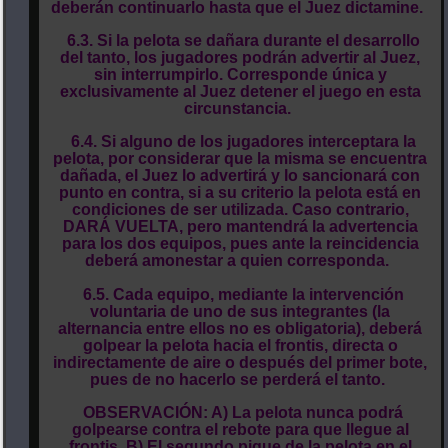
deberán continuarlo hasta que el Juez dictamine.
6.3. Si la pelota se dañara durante el desarrollo
del tanto, los jugadores podrán advertir al Juez,
sin interrumpirlo. Corresponde única y
exclusivamente al Juez detener el juego en esta
circunstancia.
6.4. Si alguno de los jugadores interceptara la
pelota, por considerar que la misma se encuentra
dañada, el Juez lo advertirá y lo sancionará con
punto en contra, si a su criterio la pelota está en
condiciones de ser utilizada. Caso contrario,
DARÁ VUELTA, pero mantendrá la advertencia
para los dos equipos, pues ante la reincidencia
deberá amonestar a quien corresponda.
6.5. Cada equipo, mediante la intervención
voluntaria de uno de sus integrantes (la
alternancia entre ellos no es obligatoria), deberá
golpear la pelota hacia el frontis, directa o
indirectamente de aire o después del primer bote,
pues de no hacerlo se perderá el tanto.
OBSERVACIÓN: A) La pelota nunca podrá
golpearse contra el rebote para que llegue al
frontis. B) El segundo pique de la pelota en el