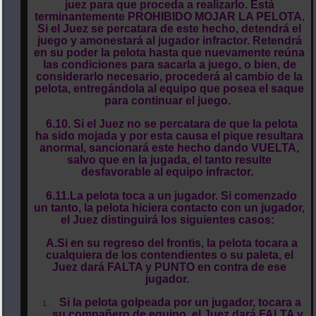
juez para que proceda a realizarlo. Está
terminantemente PROHIBIDO MOJAR LA PELOTA.
Si el Juez se percatara de este hecho, detendrá el
juego y amonestará al jugador infractor. Retendrá
en su poder la pelota hasta que nuevamente reúna
las condiciones para sacarla a juego, o bien, de
considerarlo necesario, procederá al cambio de la
pelota, entregándola al equipo que posea el saque
para continuar el juego.
6.10. Si el Juez no se percatara de que la pelota
ha sido mojada y por esta causa el pique resultara
anormal, sancionará este hecho dando VUELTA,
salvo que en la jugada, el tanto resulte
desfavorable al equipo infractor.
6.11.La pelota toca a un jugador. Si comenzado
un tanto, la pelota hiciera contacto con un jugador,
el Juez distinguirá los siguientes casos:
A.Si en su regreso del frontis, la pelota tocara a
cualquiera de los contendientes o su paleta, el
Juez dará FALTA y PUNTO en contra de ese
jugador.
Si la pelota golpeada por un jugador, tocara a
su compañero de equipo, el Juez dará FALTA y