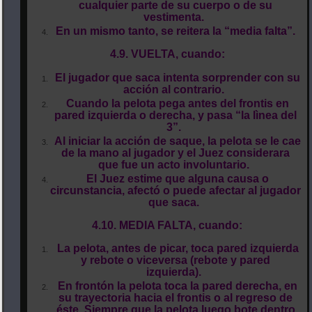
cualquier parte de su cuerpo o de su
vestimenta.
En un mismo tanto, se reitera la “media falta”.
4.9. VUELTA, cuando:
El jugador que saca intenta sorprender con su
acción al contrario.
Cuando la pelota pega antes del frontis en
pared izquierda o derecha, y pasa “la lìnea del
3”.
Al iniciar la acción de saque, la pelota se le cae
de la mano al jugador y el Juez considerara
que fue un acto involuntario.
El Juez estime que alguna causa o
circunstancia, afectó o puede afectar al jugador
que saca.
4.10. MEDIA FALTA, cuando:
La pelota, antes de picar, toca pared izquierda
y rebote o viceversa (rebote y pared
izquierda).
En frontón la pelota toca la pared derecha, en
su trayectoria hacia el frontis o al regreso de
éste. Siempre que la pelota luego bote dentro