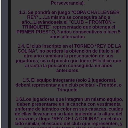
Perseverancia).
1.3. Se pondrà en juego *COPA CHALLENGER
REY*,…La misma se conseguira año a
año,..Llevàndosela el “CLUB – FRONTÒN –
TRINQUETE” representado que obtenga el
PRIMER PUESTO, 3 años consecutivos o bien 5
años alternados.
1.4. El club inscripto en el TORNEO *REY DE LA
COLINA*, no perderà la obtenciòn de tìtulo si al
otro año cambiara la presentaciòn de sus
jugadores, sea el puesto que fuere. Ello dice que
arrastra la posicion conseguida en años
anteriores.
1.5. El equipo integrante (solo 2 jugadores),
deberà representar a un club pelotari - Frontòn, o
Trinquete.
1.6.Los jugadores que integren un mismo equipo,
deben presentarse en la cancha con vestimenta
uniforme de idéntico color en sus casacas, cuales
de ellas llevaran en su lado iquierdo a la altura del
corazon, el logo *REY DE LA COLINA*, en el otro
lado similar, el escudo del club que representen, y