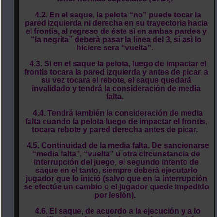
4.2. En el saque, la pelota “no” puede tocar la
pared izquierda ni derecha en su trayectoria hacia
el frontis, al regreso de éste sì en ambas pardes y
“la negrita” deberà pasar la linea del 3, si asì lo
hiciere sera “vuelta”.
4.3. Si en el saque la pelota, luego de impactar el
frontis tocara la pared izquierda y antes de picar, a
su vez tocara el rebote, el saque quedará
invalidado y tendrá la consideración de media
falta.
4.4. Tendrá también la consideración de media
falta cuando la pelota luego de impactar el frontis,
tocara rebote y pared derecha antes de picar.
4.5. Continuidad de la media falta. De sancionarse
“media falta”, “vuelta” u otra circunstancia de
interrupción del juego, el segundo intento de
saque en el tanto, siempre deberá ejecutarlo
jugador que lo inició (salvo que en la interrupción
se efectúe un cambio o el jugador quede impedido
por lesión).
4.6. El saque, de acuerdo a la ejecución y a lo