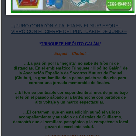
Ver AlemarDigital
ULTIMAS NOVEDADES
- ¡PURO CORAZÓN Y PALETA EN EL SUR! ESQUEL
VIBRÓ CON EL CIERRE DEL PUNTUABLE DE JUNIO –
*
TRINQUETE HIPÓLITO GALÁN
*
- Esquel – Chubut –
…La pasión por la "negrita" no sabe de fríos ni de
distancias. En el emblemático Trinquete “Hipólito Galán” de
la Asociación Española de Socorros Mutuos de Esquel
(Chubut), la gran familia de la pelota paleta se dio cita para
coronar una jornada memorable de finales.
…El torneo puntuable correspondiente al mes de junio bajó
el telón el pasado sábado a la tarde/noche con partidos de
alto voltaje y un marco espectacular.
…El certamen, que en esta edición sumó el valioso
acompañamiento y auspicio de Cristales de Guillermo,
demostró que el semillero patagónico y la competencia local
gozan de excelente salud.