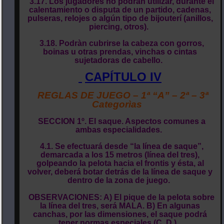
3.17. Los jugadores no podrán utilizar, durante el
calentamiento o disputa de un partido, cadenas,
pulseras, relojes o algún tipo de bijouterí (anillos,
piercing, otros).
3.18. Podràn cubrirse la cabeza con gorros,
boinas u otras prendas, vinchas o cintas
sujetadoras de cabello.
CAPÍTULO IV
REGLAS DE JUEGO – 1ª “A” – 2ª – 3ª
Categorìas
SECCION 1º. El saque. Aspectos comunes a
ambas especialidades.
4.1. Se efectuará desde “la línea de saque”,
demarcada a los 15 metros (línea del tres),
golpeando la pelota hacia el frontis y ésta, al
volver, deberá botar detrás de la línea de saque y
dentro de la zona de juego.
OBSERVACIONES: A) El pique de la pelota sobre
la línea del tres, será MALA. B) En algunas
canchas, por las dimensiones, el saque podrá
tener normas especiales (C. D.).