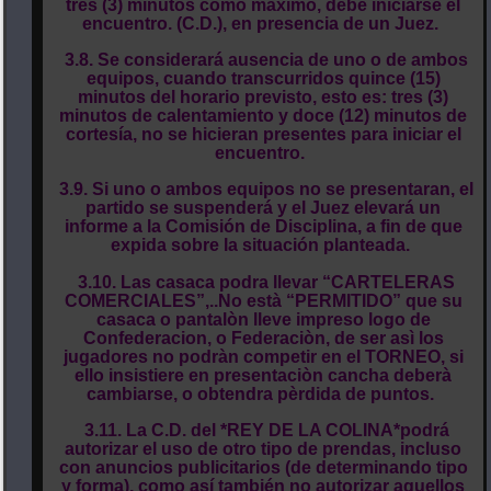
tres (3) minutos como máximo, debe iniciarse el
encuentro. (C.D.), en presencia de un Juez.
3.8. Se considerará ausencia de uno o de ambos
equipos, cuando transcurridos quince (15)
minutos del horario previsto, esto es: tres (3)
minutos de calentamiento y doce (12) minutos de
cortesía, no se hicieran presentes para iniciar el
encuentro.
3.9. Si uno o ambos equipos no se presentaran, el
partido se suspenderá y el Juez elevará un
informe a la Comisión de Disciplina, a fin de que
expida sobre la situación planteada.
3.10. Las casaca podra llevar “CARTELERAS
COMERCIALES”,..No està “PERMITIDO” que su
casaca o pantalòn lleve impreso logo de
Confederacion, o Federaciòn, de ser asì los
jugadores no podràn competir en el TORNEO, si
ello insistiere en presentaciòn cancha deberà
cambiarse, o obtendra pèrdida de puntos.
3.11. La C.D. del *REY DE LA COLINA*podrá
autorizar el uso de otro tipo de prendas, incluso
con anuncios publicitarios (de determinando tipo
y forma), como así también no autorizar aquellos