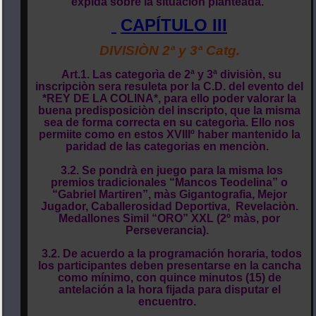
expida sobre la situación planteada.
CAPÍTULO III
DIVISIÒN 2ª y 3ª Catg.
Art.1. Las categorìa de 2ª y 3ª divisiòn, su
inscripciòn sera resuleta por la C.D. del evento del
*REY DE LA COLINA*, para ello poder valorar la
buena predisposiciòn del inscripto, que la misma
sea de forma correcta en su categorìa. Ello nos
permiite como en estos XVIIIº haber mantenido la
paridad de las categorias en menciòn.
3.2. Se pondrà en juego para la misma los
premios tradicionales “Mancos Teodelina” o
“Gabriel Martiren”, màs Gigantografia, Mejor
Jugador, Caballerosidad Deportiva, Revelaciòn.
Medallones Simil “ORO” XXL (2º màs, por
Perseverancia).
3.2. De acuerdo a la programación horaria, todos
los participantes deben presentarse en la cancha
como mínimo, con quince minutos (15) de
antelación a la hora fijada para disputar el
encuentro.