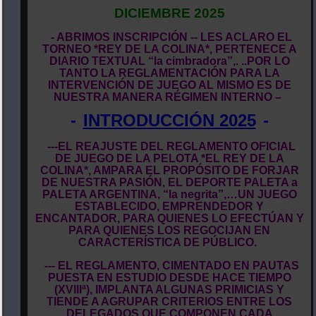
DICIEMBRE 2025
- ABRIMOS INSCRIPCIÓN -- LES ACLARO EL
TORNEO *REY DE LA COLINA*, PERTENECE A
DIARIO TEXTUAL “la cimbradora”,. ..POR LO
TANTO LA REGLAMENTACIÓN PARA LA
INTERVENCIÓN DE JUEGO AL MISMO ES DE
NUESTRA MANERA RÉGIMEN INTERNO –
-
INTRODUCCIÓN 2025
-
---EL REAJUSTE DEL REGLAMENTO OFICIAL
DE JUEGO DE LA PELOTA *EL REY DE LA
COLINA*, AMPARA EL PROPÓSITO DE FORJAR
DE NUESTRA PASIÓN, EL DEPORTE PALETA a
PALETA ARGENTINA, “la negrita”,…UN JUEGO
ESTABLECIDO, EMPRENDEDOR Y
ENCANTADOR, PARA QUIENES LO EFECTÚAN Y
PARA QUIENES LOS REGOCIJAN EN
CARACTERÍSTICA DE PÚBLICO.
--- EL REGLAMENTO, CIMENTADO EN PAUTAS
PUESTA EN ESTUDIO DESDE HACE TIEMPO
(XVIIIª), IMPLANTA ALGUNAS PRIMICIAS Y
TIENDE A AGRUPAR CRITERIOS ENTRE LOS
DELEGADOS QUE COMPONEN CADA