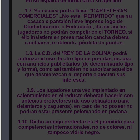
en su espalda de forma clara su apellido.
1.7. Su casaca podra llevar “CARTELERAS
COMERCIALES”,..No està “PERMITIDO” que su
casaca o pantalòn lleve impreso logo de
Confederacion, o Federaciòn, de ser asì los
jugadores no podràn competir en el TORNEO, si
ello insistiere en presentaciòn cancha deberà
cambiarse, o obtendra pèrdida de puntos.
1.8. La C.D. del *REY DE LA COLINA*podrá
autorizar el uso de otro tipo de prendas, incluso
con anuncios publicitarios (de determinando tipo
y forma), como así también no autorizar aquellos
que desmerezcan el deporte o afecten sus
intereses.
1.9. Los jugadores una vez implantado en
calentamiento en el reducto deberàn hacerlo con
anteojos protectores (de uso obligatorio para
delanteros y zagueros), en caso de no poseer no
podran estar presente peloteando en pedana.
1.10. Dicho anteojo protector es el permitido para
competencias Internacionales, no de colores, ni
tampoco vidrio negro.