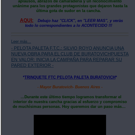
aplausos, abrazos de camaradería y un reconocimiento
unánime para los grandes protagonistas que dejaron hasta la
última gota de sudor en la cancha.
AQUI:
Debajo haz "CLICK", en "LEER MAS", y veràs
todo lo correspondientes a lo ACONTECIDO !!!
Leer más...
- PELOTA PALETA F.T.C.: SILVIO ROYO ANUNCIA UNA
NUEVA OBRA PARA EL CLUB DE BURATOVICHPUESTA
EN VALOR: INICIA LA CAMPAÑA PARA REPARAR SU
PARED EXTERIOR -
*
TRINQUETE FTC PELOTA PALETA BURATOVICH
*
- Mayor Buratovich- Buenos Aires -
…Durante este último tiempo logramos transformar el
interior de nuestra cancha gracias al esfuerzo y compromiso
de muchísimas personas. Hoy queremos dar un paso más…