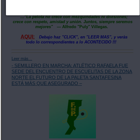
cuando se trabaja en equipo el deporte crece a paso firme,
fortaleciendo los lazos de amistad.
…"La pelota no crece con mezquindades ni divisiones;
crece con respeto, amistad y unión. Juntos, siempre seremos
mejores"
— Alfredo "Puly" Villegas.
AQUI:
Debajo haz "CLICK", en "LEER MAS", y veràs
todo lo correspondientes a lo ACONTECIDO !!!
Leer más...
- SEMILLERO EN MARCHA: ATLÉTICO RAFAELA FUE
SEDE DEL ENCUENTRO DE ESCUELITAS DE LA ZONA
NORTE EL FUTURO DE LA PALETA SANTAFESINA
ESTÁ MÁS QUE ASEGURADO –