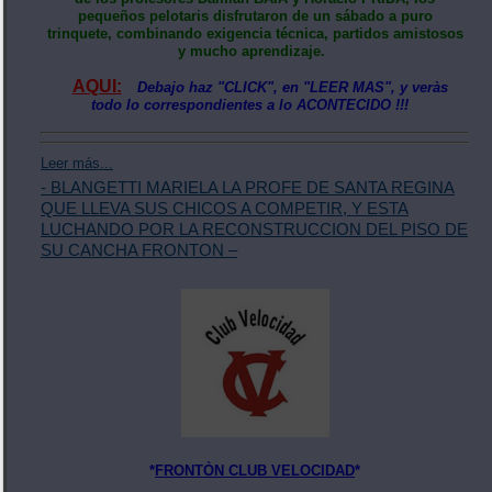
pequeños pelotaris disfrutaron de un sábado a puro
trinquete, combinando exigencia técnica, partidos amistosos
y mucho aprendizaje.
AQUI:
Debajo haz "CLICK", en "LEER MAS", y veràs
todo lo correspondientes a lo ACONTECIDO !!!
Leer más...
- BLANGETTI MARIELA LA PROFE DE SANTA REGINA
QUE LLEVA SUS CHICOS A COMPETIR, Y ESTA
LUCHANDO POR LA RECONSTRUCCION DEL PISO DE
SU CANCHA FRONTON –
*
FRONTÒN CLUB VELOCIDAD
*