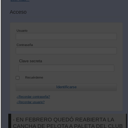
Acceso
Usuario
Contraseña
Clave secreta
Recuérdeme
¿Recordar contraseña?
¿Recordar usuario?
- EN FEBRERO QUEDÓ REABIERTA LA
CANCHA DE PELOTA A PALETA DEL CLUB