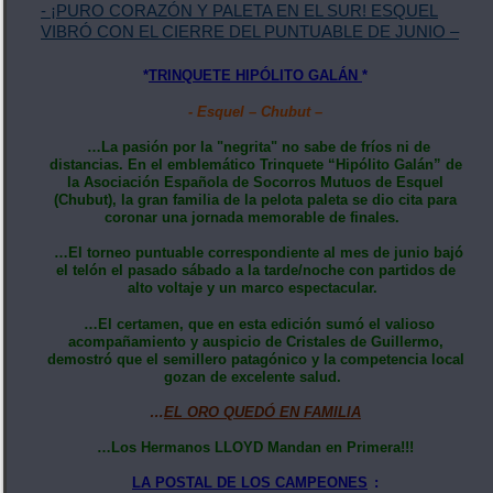
- ¡PURO CORAZÓN Y PALETA EN EL SUR! ESQUEL
VIBRÓ CON EL CIERRE DEL PUNTUABLE DE JUNIO –
*
TRINQUETE HIPÓLITO GALÁN
*
- Esquel – Chubut –
…La pasión por la "negrita" no sabe de fríos ni de
distancias. En el emblemático Trinquete “Hipólito Galán” de
la Asociación Española de Socorros Mutuos de Esquel
(Chubut), la gran familia de la pelota paleta se dio cita para
coronar una jornada memorable de finales.
…El torneo puntuable correspondiente al mes de junio bajó
el telón el pasado sábado a la tarde/noche con partidos de
alto voltaje y un marco espectacular.
…El certamen, que en esta edición sumó el valioso
acompañamiento y auspicio de Cristales de Guillermo,
demostró que el semillero patagónico y la competencia local
gozan de excelente salud.
…
EL ORO QUEDÓ EN FAMILIA
…Los Hermanos LLOYD Mandan en Primera!!!
LA POSTAL DE LOS CAMPEONES
: