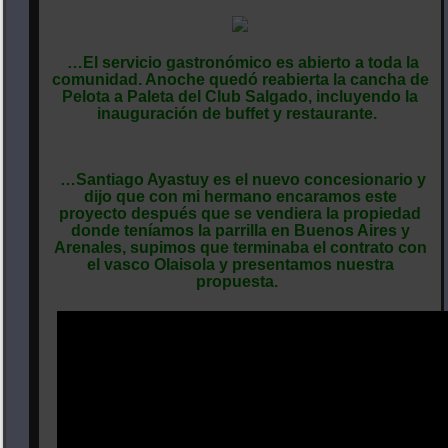
…El servicio gastronómico es abierto a toda la
comunidad. Anoche quedó reabierta la cancha de
Pelota a Paleta del Club Salgado, incluyendo la
inauguración de buffet y restaurante.
…Santiago Ayastuy es el nuevo concesionario y
dijo que con mi hermano encaramos este
proyecto después que se vendiera la propiedad
donde teníamos la parrilla en Buenos Aires y
Arenales, supimos que terminaba el contrato con
el vasco Olaisola y presentamos nuestra
propuesta.