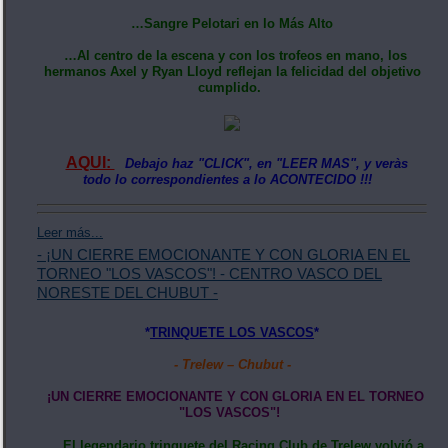
…Sangre Pelotari en lo Más Alto
…Al centro de la escena y con los trofeos en mano, los
hermanos Axel y Ryan Lloyd reflejan la felicidad del objetivo
cumplido.
AQUI:
Debajo haz "CLICK", en "LEER MAS", y veràs
todo lo correspondientes a lo ACONTECIDO !!!
Leer más...
- ¡UN CIERRE EMOCIONANTE Y CON GLORIA EN EL
TORNEO "LOS VASCOS"! - CENTRO VASCO DEL
NORESTE DEL CHUBUT -
*
TRINQUETE LOS VASCOS
*
- Trelew – Chubut -
​¡UN CIERRE EMOCIONANTE Y CON GLORIA EN EL TORNEO
"LOS VASCOS"!
…El legendario trinquete del Racing Club de Trelew volvió a