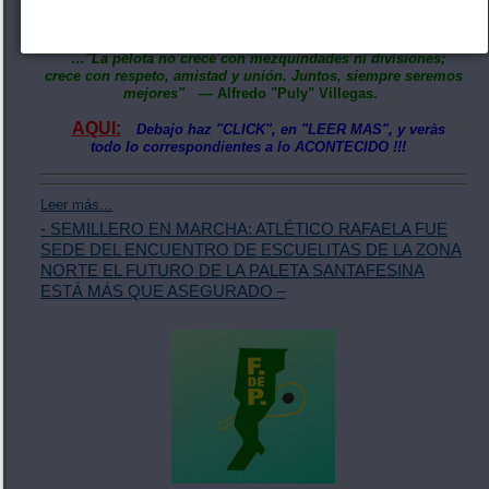
cuando se trabaja en equipo el deporte crece a paso firme,
fortaleciendo los lazos de amistad.
…"La pelota no crece con mezquindades ni divisiones;
crece con respeto, amistad y unión. Juntos, siempre seremos
mejores"
— Alfredo "Puly" Villegas.
AQUI:
Debajo haz "CLICK", en "LEER MAS", y veràs
todo lo correspondientes a lo ACONTECIDO !!!
Leer más...
- SEMILLERO EN MARCHA: ATLÉTICO RAFAELA FUE
SEDE DEL ENCUENTRO DE ESCUELITAS DE LA ZONA
NORTE EL FUTURO DE LA PALETA SANTAFESINA
ESTÁ MÁS QUE ASEGURADO –