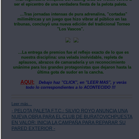
ser el epicentro de una verdadera fiesta de la pelota paleta.
…Tras jornadas intensas de pura adrenalina, "cortadas"
milimétricas y un juego que hizo vibrar al público en las
tribunas, concluyó una nueva edición del tradicional Torneo
"Los Vascos".
…La entrega de premios fue el reflejo exacto de lo que es
nuestra disciplina: una velada inolvidable, repleta de
aplausos, abrazos de camaradería y un reconocimiento
unánime para los grandes protagonistas que dejaron hasta la
última gota de sudor en la cancha.
AQUI:
Debajo haz "CLICK", en "LEER MAS", y veràs
todo lo correspondientes a lo ACONTECIDO !!!
Leer más...
- PELOTA PALETA F.T.C.: SILVIO ROYO ANUNCIA UNA
NUEVA OBRA PARA EL CLUB DE BURATOVICHPUESTA
EN VALOR: INICIA LA CAMPAÑA PARA REPARAR SU
PARED EXTERIOR -