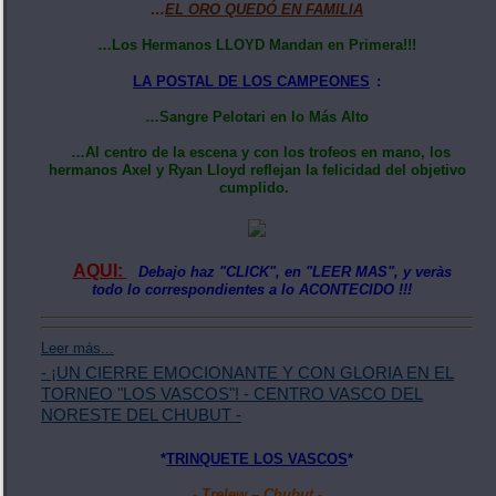
…
EL ORO QUEDÓ EN FAMILIA
…Los Hermanos LLOYD Mandan en Primera!!!
LA POSTAL DE LOS CAMPEONES
:
…Sangre Pelotari en lo Más Alto
…Al centro de la escena y con los trofeos en mano, los
hermanos Axel y Ryan Lloyd reflejan la felicidad del objetivo
cumplido.
AQUI:
Debajo haz "CLICK", en "LEER MAS", y veràs
todo lo correspondientes a lo ACONTECIDO !!!
Leer más...
- ¡UN CIERRE EMOCIONANTE Y CON GLORIA EN EL
TORNEO "LOS VASCOS"! - CENTRO VASCO DEL
NORESTE DEL CHUBUT -
*
TRINQUETE LOS VASCOS
*
- Trelew – Chubut -