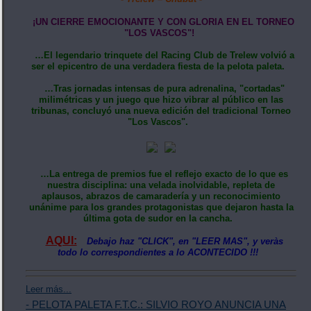
​¡UN CIERRE EMOCIONANTE Y CON GLORIA EN EL TORNEO
"LOS VASCOS"!
…El legendario trinquete del Racing Club de Trelew volvió a
ser el epicentro de una verdadera fiesta de la pelota paleta.
…Tras jornadas intensas de pura adrenalina, "cortadas"
milimétricas y un juego que hizo vibrar al público en las
tribunas, concluyó una nueva edición del tradicional Torneo
"Los Vascos".
…La entrega de premios fue el reflejo exacto de lo que es
nuestra disciplina: una velada inolvidable, repleta de
aplausos, abrazos de camaradería y un reconocimiento
unánime para los grandes protagonistas que dejaron hasta la
última gota de sudor en la cancha.
AQUI:
Debajo haz "CLICK", en "LEER MAS", y veràs
todo lo correspondientes a lo ACONTECIDO !!!
Leer más...
- PELOTA PALETA F.T.C.: SILVIO ROYO ANUNCIA UNA