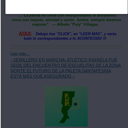
cuando se trabaja en equipo el deporte crece a paso firme,
fortaleciendo los lazos de amistad.
…"La pelota no crece con mezquindades ni divisiones;
crece con respeto, amistad y unión. Juntos, siempre seremos
mejores"
— Alfredo "Puly" Villegas.
AQUI:
Debajo haz "CLICK", en "LEER MAS", y veràs
todo lo correspondientes a lo ACONTECIDO !!!
Leer más...
- SEMILLERO EN MARCHA: ATLÉTICO RAFAELA FUE
SEDE DEL ENCUENTRO DE ESCUELITAS DE LA ZONA
NORTE EL FUTURO DE LA PALETA SANTAFESINA
ESTÁ MÁS QUE ASEGURADO –