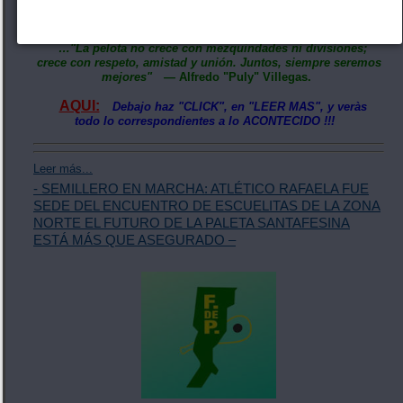
cuando se trabaja en equipo el deporte crece a paso firme,
fortaleciendo los lazos de amistad.
…"La pelota no crece con mezquindades ni divisiones;
crece con respeto, amistad y unión. Juntos, siempre seremos
mejores"
— Alfredo "Puly" Villegas.
AQUI:
Debajo haz "CLICK", en "LEER MAS", y veràs
todo lo correspondientes a lo ACONTECIDO !!!
Leer más...
- SEMILLERO EN MARCHA: ATLÉTICO RAFAELA FUE
SEDE DEL ENCUENTRO DE ESCUELITAS DE LA ZONA
NORTE EL FUTURO DE LA PALETA SANTAFESINA
ESTÁ MÁS QUE ASEGURADO –