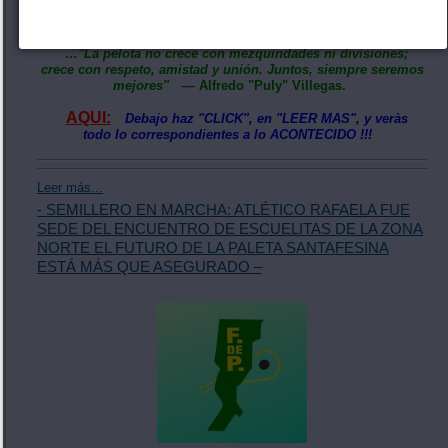
cuando se trabaja en equipo el deporte crece a paso firme,
fortaleciendo los lazos de amistad.
…"La pelota no crece con mezquindades ni divisiones;
crece con respeto, amistad y unión. Juntos, siempre seremos
mejores"
— Alfredo "Puly" Villegas.
AQUI:
Debajo haz "CLICK", en "LEER MAS", y veràs
todo lo correspondientes a lo ACONTECIDO !!!
Leer más...
- SEMILLERO EN MARCHA: ATLÉTICO RAFAELA FUE
SEDE DEL ENCUENTRO DE ESCUELITAS DE LA ZONA
NORTE EL FUTURO DE LA PALETA SANTAFESINA
ESTÁ MÁS QUE ASEGURADO –