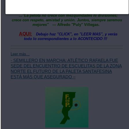
cuando se trabaja en equipo el deporte crece a paso firme,
fortaleciendo los lazos de amistad.
…"La pelota no crece con mezquindades ni divisiones;
crece con respeto, amistad y unión. Juntos, siempre seremos
mejores"
— Alfredo "Puly" Villegas.
AQUI:
Debajo haz "CLICK", en "LEER MAS", y veràs
todo lo correspondientes a lo ACONTECIDO !!!
Leer más...
- SEMILLERO EN MARCHA: ATLÉTICO RAFAELA FUE
SEDE DEL ENCUENTRO DE ESCUELITAS DE LA ZONA
NORTE EL FUTURO DE LA PALETA SANTAFESINA
ESTÁ MÁS QUE ASEGURADO –