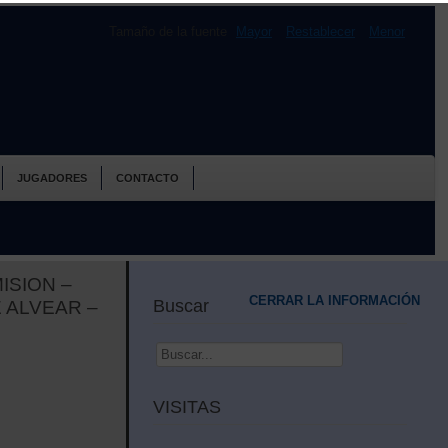
Tamaño de la fuente
Mayor
Restablecer
Menor
JUGADORES
CONTACTO
ISION –
CERRAR LA INFORMACIÓN
Buscar
 ALVEAR –
Buscar...
VISITAS