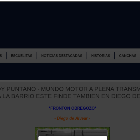
S
ESCUELITAS
NOTICIAS DESTACADAS
HISTORIAS
CANCHAS
OY PUNTANO - MUNDO MOTOR A PLENA TRANSM
LA BARRIO ESTE FINDE TAMBIEN EN DIEGO DE
*
FRONTON OBREGOZO
*
- Diego de Alvear -