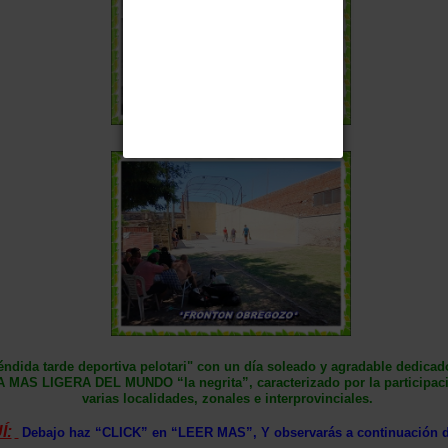
ndida tarde deportiva pelotari" con un día soleado y agradable dedicado
A MAS LIGERA DEL MUNDO “la negrita”, caracterizado por la participac
varias localidades, zonales e interprovinciales.
Í:
Debajo haz “CLICK” en “LEER MAS”, Y observarás a continuación 