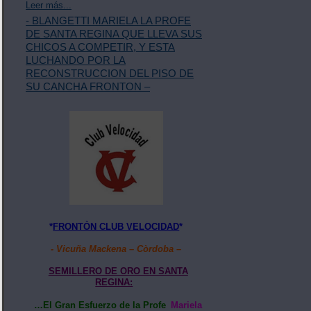
Leer más...
- BLANGETTI MARIELA LA PROFE
DE SANTA REGINA QUE LLEVA SUS
CHICOS A COMPETIR, Y ESTA
LUCHANDO POR LA
RECONSTRUCCION DEL PISO DE
SU CANCHA FRONTON –
*
FRONTÒN CLUB VELOCIDAD
*
- Vicuña Mackena – Còrdoba –
SEMILLERO DE ORO EN SANTA
REGINA:
…El Gran Esfuerzo de la Profe
Mariela