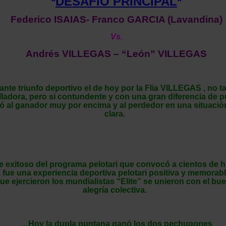
*
DESAFIO PRINCIPAL
*
Federico ISAIAS- Franco GARCIA (Lavandina)
Vs.
Andrés VILLEGAS – “León” VILLEGAS
te triunfo deportivo el de hoy por la Flia VILLEGAS , no 
olladora, pero si contundente y con una gran diferencia de 
ejó al ganador muy por encima y al perdedor en una situació
clara.
re exitoso del programa pelotari que convocó a cientos de
fue una experiencia deportiva pelotari positiva y memorabl
ue ejercieron los mundialistas “Elite” se unieron con el bue
alegría colectiva.
…Hoy la dupla puntana ganó los dos pechugones