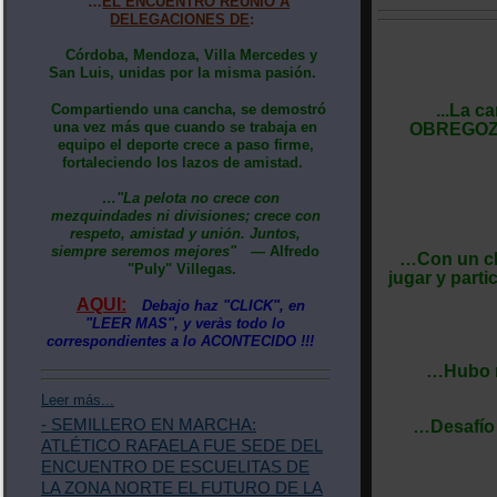
…
EL ENCUENTRO REUNIÓ A
DELEGACIONES DE
:
Córdoba, Mendoza, Villa Mercedes y
San Luis, unidas por la misma pasión.
Compartiendo una cancha, se demostró
...La c
una vez más que cuando se trabaja en
OBREGOZO”
equipo el deporte crece a paso firme,
fortaleciendo los lazos de amistad.
…"La pelota no crece con
mezquindades ni divisiones; crece con
respeto, amistad y unión. Juntos,
siempre seremos mejores"
— Alfredo
…Con un cli
"Puly" Villegas.
jugar y parti
AQUI:
Debajo haz "CLICK", en
"LEER MAS", y veràs todo lo
correspondientes a lo ACONTECIDO !!!
…Hubo ma
Leer más...
- SEMILLERO EN MARCHA:
…Desafío 
ATLÉTICO RAFAELA FUE SEDE DEL
ENCUENTRO DE ESCUELITAS DE
LA ZONA NORTE EL FUTURO DE LA