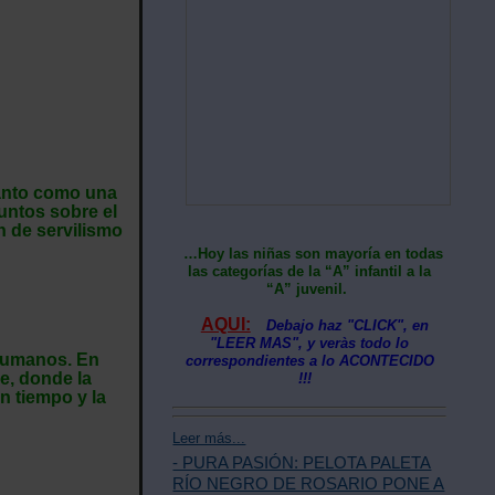
tanto como una
puntos sobre el
n de servilismo
…Hoy las niñas son mayoría en todas
las categorías de la “A” infantil a la
“A” juvenil.
AQUI:
Debajo haz "CLICK", en
"LEER MAS", y veràs todo lo
 humanos. En
correspondientes a lo ACONTECIDO
e, donde la
!!!
n tiempo y la
Leer más...
- PURA PASIÓN: PELOTA PALETA
RÍO NEGRO DE ROSARIO PONE A