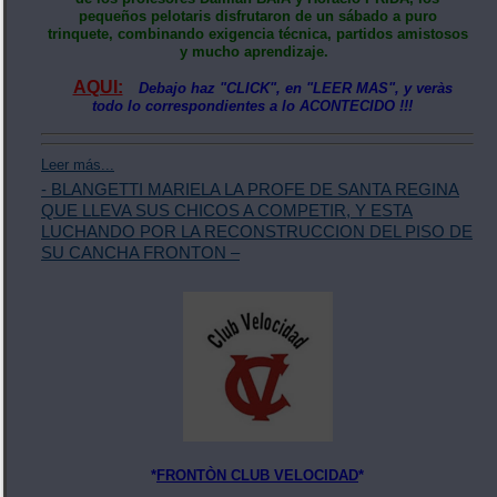
pequeños pelotaris disfrutaron de un sábado a puro
trinquete, combinando exigencia técnica, partidos amistosos
y mucho aprendizaje.
AQUI:
Debajo haz "CLICK", en "LEER MAS", y veràs
todo lo correspondientes a lo ACONTECIDO !!!
Leer más...
- BLANGETTI MARIELA LA PROFE DE SANTA REGINA
QUE LLEVA SUS CHICOS A COMPETIR, Y ESTA
LUCHANDO POR LA RECONSTRUCCION DEL PISO DE
SU CANCHA FRONTON –
*
FRONTÒN CLUB VELOCIDAD
*