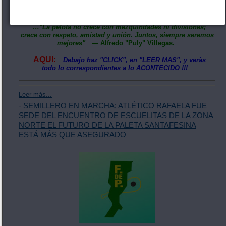
cuando se trabaja en equipo el deporte crece a paso firme,
fortaleciendo los lazos de amistad.
…"La pelota no crece con mezquindades ni divisiones;
crece con respeto, amistad y unión. Juntos, siempre seremos
mejores"
— Alfredo "Puly" Villegas.
AQUI:
Debajo haz "CLICK", en "LEER MAS", y veràs
todo lo correspondientes a lo ACONTECIDO !!!
Leer más...
- SEMILLERO EN MARCHA: ATLÉTICO RAFAELA FUE
SEDE DEL ENCUENTRO DE ESCUELITAS DE LA ZONA
NORTE EL FUTURO DE LA PALETA SANTAFESINA
ESTÁ MÁS QUE ASEGURADO –