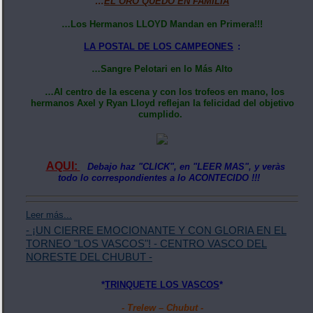
…
EL ORO QUEDÓ EN FAMILIA
…Los Hermanos LLOYD Mandan en Primera!!!
LA POSTAL DE LOS CAMPEONES
:
…Sangre Pelotari en lo Más Alto
…Al centro de la escena y con los trofeos en mano, los
hermanos Axel y Ryan Lloyd reflejan la felicidad del objetivo
cumplido.
AQUI:
Debajo haz "CLICK", en "LEER MAS", y veràs
todo lo correspondientes a lo ACONTECIDO !!!
Leer más...
- ¡UN CIERRE EMOCIONANTE Y CON GLORIA EN EL
TORNEO "LOS VASCOS"! - CENTRO VASCO DEL
NORESTE DEL CHUBUT -
*
TRINQUETE LOS VASCOS
*
- Trelew – Chubut -